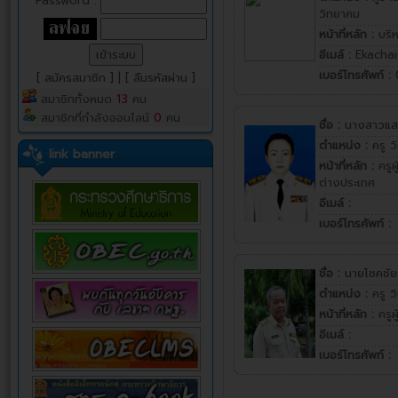
Password :
วิทยาคม
หน้าที่หลัก :
บริ
อีเมล์ :
Ekacha
เบอร์โทรศัพท์ :
[ สมัครสมาชิก ]
|
[ ลืมรหัสผ่าน ]
สมาชิกทั้งหมด
13
คน
สมาชิกที่กำลังออนไลน์
0
คน
ชื่อ :
นางสาวแสง
ตำแหน่ง :
ครู 
link banner
หน้าที่หลัก :
ครูผ
ต่างประเทศ
อีเมล์ :
เบอร์โทรศัพท์ :
ชื่อ :
นายโชคชัย
ตำแหน่ง :
ครู 
หน้าที่หลัก :
ครูผ
อีเมล์ :
เบอร์โทรศัพท์ :