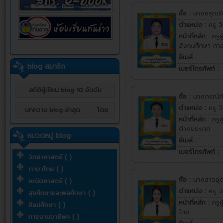
ชื่อ :
นางอรุณรัต
ตำแหน่ง :
ครู 
หน้าที่หลัก :
ครูผ
สังคมศึกษา ศา
อีเมล์ :
blog สมาชิก
เบอร์โทรศัพท์ :
สถิติผู้เขียน blog 10 อันดับ
ชื่อ :
นางภรณ์ภ
ตำแหน่ง :
ครู 
บทความ blog ล่าสุด
โดย
หน้าที่หลัก :
ครูผ
ต่างประเทศ
หมวดหมู่ blog
อีเมล์ :
เบอร์โทรศัพท์ :
วิทยาศาสตร์ ( )
ภาษาไทย ( )
ชื่อ :
นางสาวอุ
คณิตศาสตร์ ( )
ตำแหน่ง :
ครู 
สุขศึกษาและพลศึกษา ( )
หน้าที่หลัก :
ครูผ
ศิลปศึกษา ( )
ไทย
การงานอาชีพฯ ( )