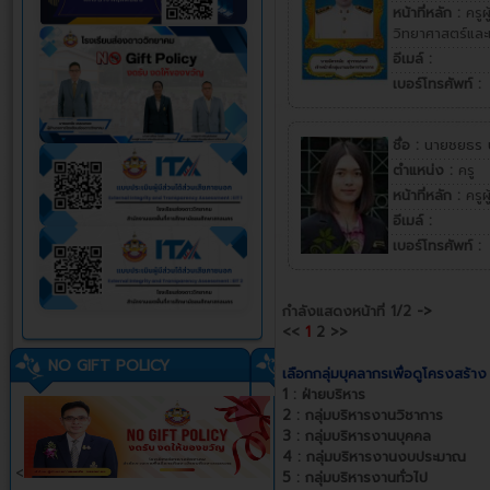
หน้าที่หลัก :
ครูผ
วิทยาศาสตร์และ
อีเมล์ :
เบอร์โทรศัพท์ :
ชื่อ :
นายชยธร บ
ตำแหน่ง :
ครู
หน้าที่หลัก :
ครูผ
อีเมล์ :
เบอร์โทรศัพท์ :
กำลังแสดงหน้าที่
1/2
->
<<
1
2
>>
NO GIFT POLICY
เลือกกลุ่มบุคลากรเพื่อดูโครงสร้าง
1 :
ฝ่ายบริหาร
2 :
กลุ่มบริหารงานวิชาการ
3 :
กลุ่มบริหารงานบุคคล
4 :
กลุ่มบริหารงานงบประมาณ
<
5 :
กลุ่มบริหารงานทั่วไป