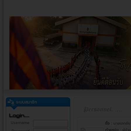
ระบบสมาชิก
Username :
ชื่อ :
นายเอกชั
ตำแหน่ง :
ผู้อ