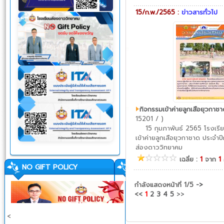
15/ก.พ./2565 :
ข่าวสารทั่วไป
กิจกรรมเข้าค่ายลูกเสือยุวกา
15201 / )
15 กุมภาพันธ์ 2565 โรงเรีย
เข้าค่ายลูกเสือยุวกาชาด ประจ
ส่องดาววิทยาคม
เฉลี่ย :
1
จาก
1
NO GIFT POLICY
กำลังแสดงหน้าที่
1/5
->
<<
1
2
3
4
5
>>
<