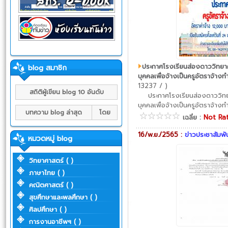
ประกาศโรงเรียนส่องดาววิทยาค
blog สมาชิก
บุคคลเพื่อจ้างเป็นครูอัตราจ้างทำ
13237 / )
สถิติผู้เขียน blog 10 อันดับ
ประกาศโรงเรียนส่องดาววิทยาค
บุคคลเพื่อจ้างเป็นครูอัตราจ้างทำ
บทความ blog ล่าสุด
โดย
เฉลี่ย :
Not Ra
16/พ.ย./2565 :
ข่าวประชาสัมพั
หมวดหมู่ blog
วิทยาศาสตร์ ( )
ภาษาไทย ( )
คณิตศาสตร์ ( )
สุขศึกษาและพลศึกษา ( )
ศิลปศึกษา ( )
การงานอาชีพฯ ( )