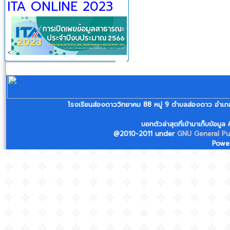
ITA ONLINE 2023
<
โรงเรียนส่องดาววิทยาคม 88 หมู่ 9 ตำบลส่องดาว อ
บอทตัวล่าสุดที่เข้ามาเก็บข้อมู
@2010-2011 under
GNU General Pub
Powe