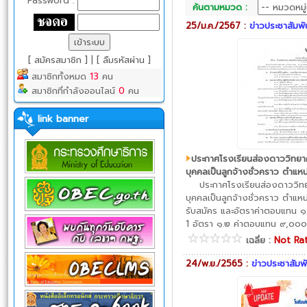
Password :
ค้นตามหมวด :
25/ม.ค./2567 :
ข่าวประชาสัมพั
[ สมัครสมาชิก ]
|
[ ลืมรหัสผ่าน ]
สมาชิกทั้งหมด
13
คน
สมาชิกที่กำลังออนไลน์
0
คน
link banner
ประกาศโรงเรียนส่องดาววิทยาค
บุคคลเป็นลูกจ้างชั่วคราว ตำแห
ประกาศโรงเรียนส่องดาววิทยาค
บุคคลเป็นลูกจ้างชั่วคราว ตำแห
รับสมัคร และอัตราค่าตอบแทน 
1 อัตรา ๑.๒ ค่าตอบแทน ๙,๐๐๐
เฉลี่ย :
Not Ra
24/พ.ย./2565 :
ข่าวประชาสัมพั