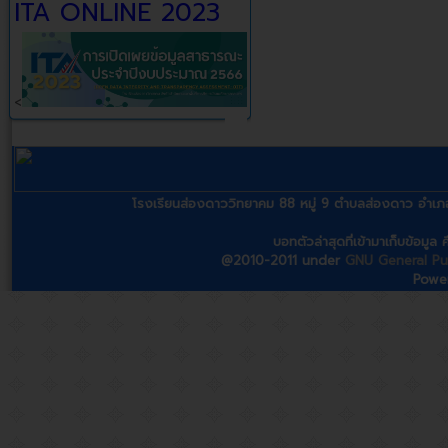
ITA ONLINE 2023
<
โรงเรียนส่องดาววิทยาคม 88 หมู่ 9 ตำบลส่องดาว อ
บอทตัวล่าสุดที่เข้ามาเก็บข้อมู
@2010-2011 under
GNU General Pub
Powe