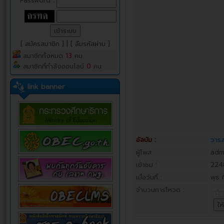
Password :
[ สมัครสมาชิก ]
|
[ ลืมรหัสผ่าน ]
สมาชิกทั้งหมด
13
คน
สมาชิกที่กำลังออนไลน์
0
คน
link banner
อัลบัม :
วารส
ผู้โพส :
adm
เข้าชม :
224
เมื่อวันที่ :
พุธ 
จำนวนการโหวต :