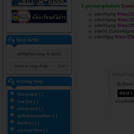
5 รูปภาพล่าสุดในอัลบัม
[วารสา
sdw05.png
9/พ.ย./2
sdw04.png
9/พ.ย./2
sdw03.png
9/พ.ย./2
sdw02 (Custom).pn
sdw01.jpg
9/พ.ย./25
blog สมาชิก
สถิติผู้เขียน blog 10 อันดับ
บทความ blog ล่าสุด
โดย
หมวดหมู่ blog
ชื่อ/Email 
วิทยาศาสตร์ ( )
ความคิดเห็
ภาษาไทย ( )
คณิตศาสตร์ ( )
สุขศึกษาและพลศึกษา ( )
ศิลปศึกษา ( )
การงานอาชีพฯ ( )