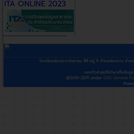
ITA ONLINE 2023
<
โรงเรียนส่องดาววิทยาคม 88 หมู่ 9 ตำบลส่องดาว อ
บอทตัวล่าสุดที่เข้ามาเก็บข้อม
@2010-2011 under
GNU General Pub
Powe