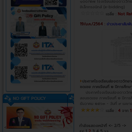
๑๐๐/๒๗ โรงเรียนส่องดาววิทย
อิเล็กทรอนิกส์ (e-bidding)
เฉลี่ย :
Not Ra
19/ม.ค./2564 :
ข่าวประชาสัมพัน
ประกาศโรงเรียนส่องดาววิทยา
ชดเชย ภาคเรียนที่ ๒ ปีการศึก
ประกาศโรงเรียนส่องดาววิทยา
สอนชดเชย ภาคเรียนที่ ๒ ปีการศ
NO GIFT POLICY
ธันวาคม ๒๕๖๓ - วันที่ ๙ เมษ
เฉลี่ย :
4
จาก
กำลังแสดงหน้าที่
<-
2/5
->
<
<<
1
2
3
4
5
>>