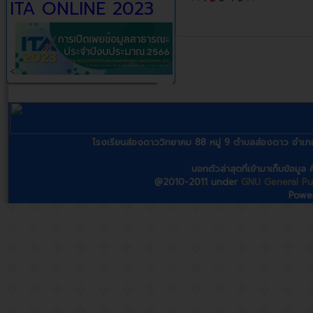
ITA ONLINE 2023
<
โรงเรียนส่องดาววิทยาคม 88 หมู่ 9 ตำบลส่องดาว อ
บอทตัวล่าสุดที่เข้ามาเก็บข้อมู
@2010-2011 under
GNU General Pub
Powe