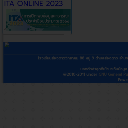
ITA ONLINE 2023
<
โรงเรียนส่องดาววิทยาคม 88 หมู่ 9 ตำบลส่องดาว อ
บอทตัวล่าสุดที่เข้ามาเก็บข้อม
@2010-2011 under
GNU General Pub
Powe