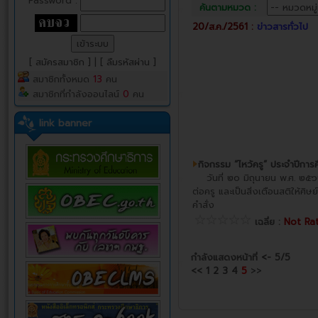
Password :
ค้นตามหมวด :
20/ส.ค./2561 :
ข่าวสารทั่วไป
[ สมัครสมาชิก ]
|
[ ลืมรหัสผ่าน ]
สมาชิกทั้งหมด
13
คน
สมาชิกที่กำลังออนไลน์
0
คน
link banner
กิจกรรม “ไหว้ครู” ประจำปีกา
วันที่ ๒๐ มิถุนายน พ.ศ. ๒๕๖๒
ต่อครู และเป็นสิ่งเตือนสติให้ศิษ
คำสั่ง
เฉลี่ย :
Not Ra
กำลังแสดงหน้าที่
<-
5/5
<<
1
2
3
4
5
>>