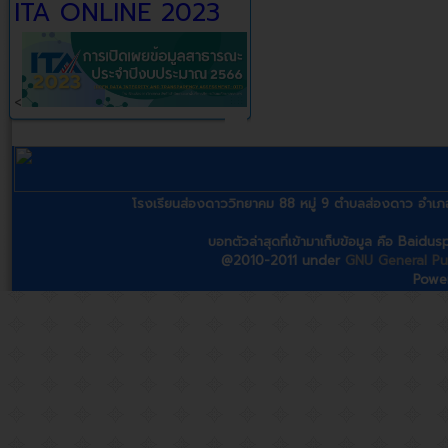
ITA ONLINE 2023
<
โรงเรียนส่องดาววิทยาคม 88 หมู่ 9 ตำบลส่องดาว อ
บอทตัวล่าสุดที่เข้ามาเก็บข้อมูล คือ Baidu
@2010-2011 under
GNU General Pub
Powe