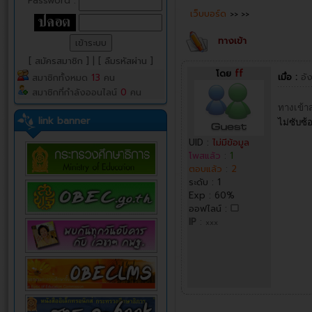
Password :
เว็บบอร์ด
>>
>>
ทางเข้า
[ สมัครสมาชิก ]
|
[ ลืมรหัสผ่าน ]
โดย
ff
เมื่อ :
อั
สมาชิกทั้งหมด
13
คน
สมาชิกที่กำลังออนไลน์
0
คน
ทางเข้า
link banner
ไม่ซับซ้
UID :
ไม่มีข้อมูล
โพสแล้ว
:
1
ตอบแล้ว
:
2
ระดับ : 1
Exp : 60%
ออฟไลน์ :
IP
:
xxx