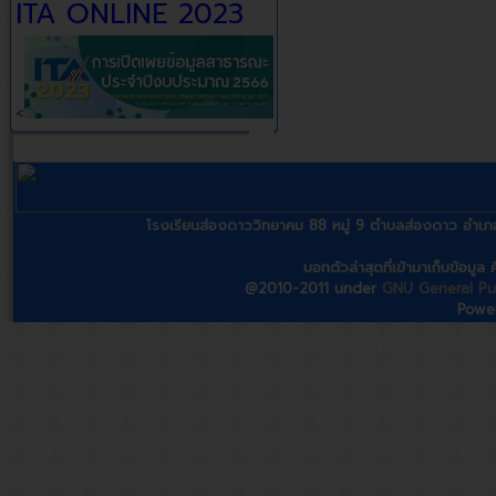
ITA ONLINE 2023
<
โรงเรียนส่องดาววิทยาคม 88 หมู่ 9 ตำบลส่องดาว อ
บอทตัวล่าสุดที่เข้ามาเก็บข้อมู
@2010-2011 under
GNU General Pub
Powe