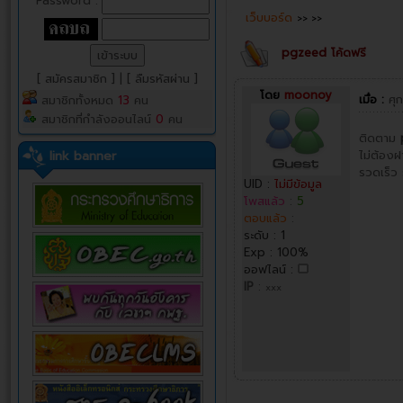
Password :
เว็บบอร์ด
>>
>>
pgzeed โค้ดฟรี
[ สมัครสมาชิก ]
|
[ ลืมรหัสผ่าน ]
โดย
moonoy
เมื่อ :
ศุ
สมาชิกทั้งหมด
13
คน
สมาชิกที่กำลังออนไลน์
0
คน
ติดตาม
link banner
ไม่ต้องฝ
รวดเร็ว 
UID :
ไม่มีข้อมูล
โพสแล้ว
:
5
ตอบแล้ว
:
ระดับ : 1
Exp : 100%
ออฟไลน์ :
IP
:
xxx