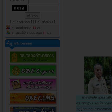
Password :
[ สมัครสมาชิก ]
|
[ ลืมรหัสผ่าน ]
สมาชิกทั้งหมด
13
คน
สมาชิกที่กำลังออนไลน์
0
คน
link banner
นายโชคชัย สุวรรณอิน
ครู วิทยฐานะ ครูชำนาญก
ครูผู้สอนกลุ่มสาระการเรียน