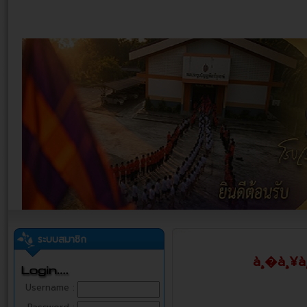
ระบบสมาชิก
à¸�à¸¥à¸
Username :