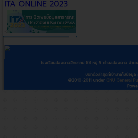
ITA ONLINE 2023
<
โรงเรียนส่องดาววิทยาคม 88 หมู่ 9 ตำบลส่องดาว อ
บอทตัวล่าสุดที่เข้ามาเก็บข้อมู
@2010-2011 under
GNU General Pub
Powe