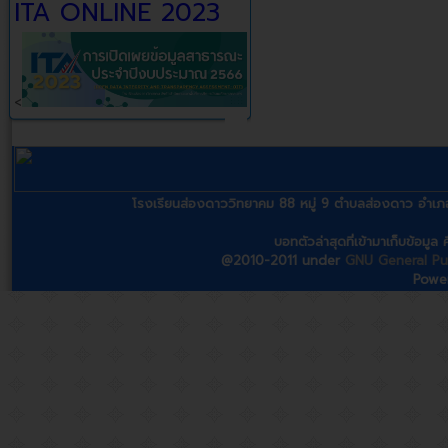
ITA ONLINE 2023
<
โรงเรียนส่องดาววิทยาคม 88 หมู่ 9 ตำบลส่องดาว อ
บอทตัวล่าสุดที่เข้ามาเก็บข้อมู
@2010-2011 under
GNU General Pub
Powe