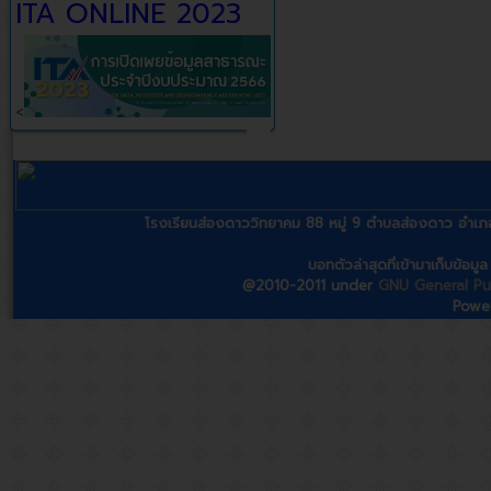
ITA ONLINE 2023
<
โรงเรียนส่องดาววิทยาคม 88 หมู่ 9 ตำบลส่องดาว อ
บอทตัวล่าสุดที่เข้ามาเก็บข้อม
@2010-2011 under
GNU General Pub
Powe