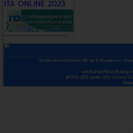
ITA ONLINE 2023
<
โรงเรียนส่องดาววิทยาคม 88 หมู่ 9 ตำบลส่องดาว อ
บอทตัวล่าสุดที่เข้ามาเก็บข้อมู
@2010-2011 under
GNU General Pub
Powe